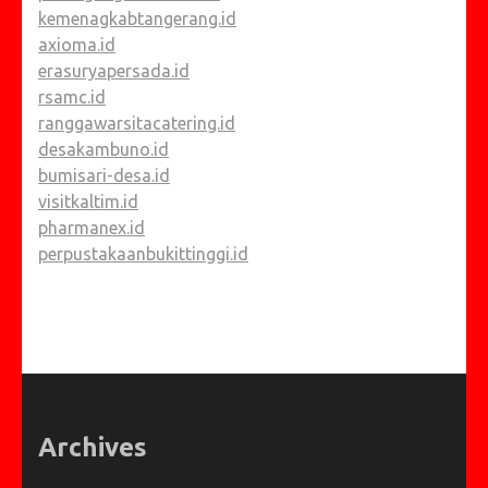
kemenagkabtangerang.id
axioma.id
erasuryapersada.id
rsamc.id
ranggawarsitacatering.id
desakambuno.id
bumisari-desa.id
visitkaltim.id
pharmanex.id
perpustakaanbukittinggi.id
Archives