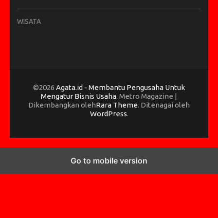
WISATA
©2026
Agata.id - Membantu Pengusaha Untuk
Mengatur Bisnis Usaha
. Metro Magazine |
Dikembangkan oleh
Rara Theme
. Ditenagai oleh
WordPress
.
Go to mobile version