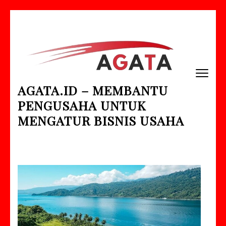
Lompat
ke
konten
(Tekan
Enter)
AGATA.ID – MEMBANTU
PENGUSAHA UNTUK
MENGATUR BISNIS USAHA