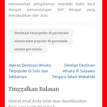
menawarkan pengalaman mendaki bukit kecil
dengan pemandangan 360 derajat yang
menakjubkan dari atas.
destinasi terpopuler di gorontalo
wisata alam populer di gorontalo
wisata gorontalo
Navigasi
Jejeran Destinasi Wisata
Deretan Destinasi
pos
Terpopuler di Solo dan
Wisata di Sulawesi
Sekitarnya
Tengara Selain Wakatobi
Tinggalkan Balasan
Alamat email Anda tidak akan dipublikasikan.
Ruas yang wajib ditandai
*