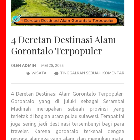
4 Deretan Destinasi Alam
Gorontalo Terpopuler
OLEH
ADMIN
MEI 28, 2025
4
WISATA
TINGGALKAN SEBUAH KOMENTAR
DERETA
DESTINA
4 Deretan
Destinasi Alam Gorontalo
Terpopuler-
ALAM
Gorontalo yang di juluki sebagai Serambai
GORON
Madinah merupakan sebuah provinsi yang
TERPOP
terletak di bagian utara pulau sulawesi. Tempat ini
juga sering jadi destinasi tersembunyi bagi para
traveler. Karena gorontalo terkenal dengan
pesona alamnya yang alami dan memukau mata.