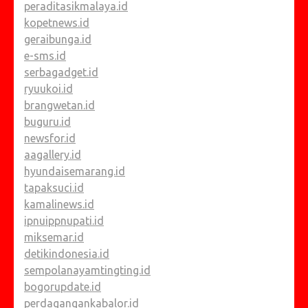
peraditasikmalaya.id
kopetnews.id
geraibunga.id
e-sms.id
serbagadget.id
ryuukoi.id
brangwetan.id
buguru.id
newsfor.id
aagallery.id
hyundaisemarang.id
tapaksuci.id
kamalinews.id
ipnuippnupati.id
miksemar.id
detikindonesia.id
sempolanayamtingting.id
bogorupdate.id
perdagangankabalor.id