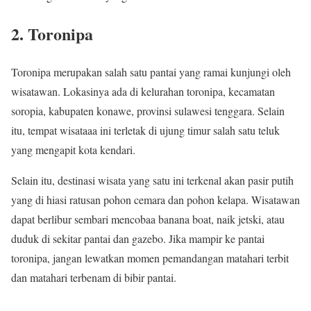
2. Toronipa
Toronipa merupakan salah satu pantai yang ramai kunjungi oleh
wisatawan. Lokasinya ada di kelurahan toronipa, kecamatan
soropia, kabupaten konawe, provinsi sulawesi tenggara. Selain
itu, tempat wisataaa ini terletak di ujung timur salah satu teluk
yang mengapit kota kendari.
Selain itu, destinasi wisata yang satu ini terkenal akan pasir putih
yang di hiasi ratusan pohon cemara dan pohon kelapa. Wisatawan
dapat berlibur sembari mencobaa banana boat, naik jetski, atau
duduk di sekitar pantai dan gazebo. Jika mampir ke pantai
toronipa, jangan lewatkan momen pemandangan matahari terbit
dan matahari terbenam di bibir pantai.