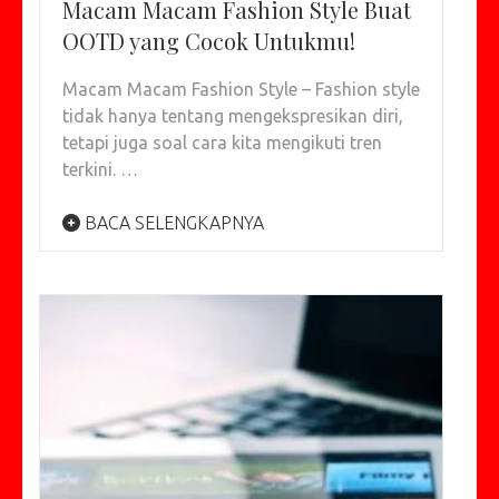
Macam Macam Fashion Style Buat
OOTD yang Cocok Untukmu!
Macam Macam Fashion Style – Fashion style
tidak hanya tentang mengekspresikan diri,
tetapi juga soal cara kita mengikuti tren
terkini. …
BACA SELENGKAPNYA