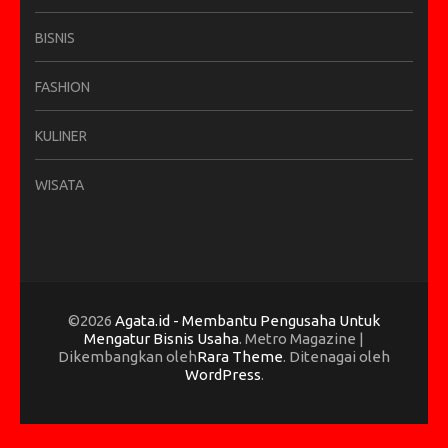
BISNIS
FASHION
KULINER
WISATA
©2026
Agata.id - Membantu Pengusaha Untuk
Mengatur Bisnis Usaha
. Metro Magazine |
Dikembangkan oleh
Rara Theme
. Ditenagai oleh
WordPress
.