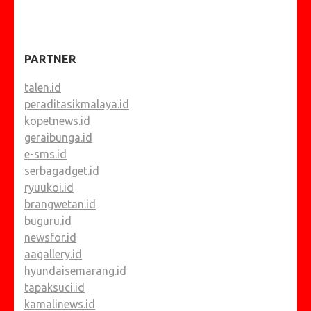
PARTNER
talen.id
peraditasikmalaya.id
kopetnews.id
geraibunga.id
e-sms.id
serbagadget.id
ryuukoi.id
brangwetan.id
buguru.id
newsfor.id
aagallery.id
hyundaisemarang.id
tapaksuci.id
kamalinews.id