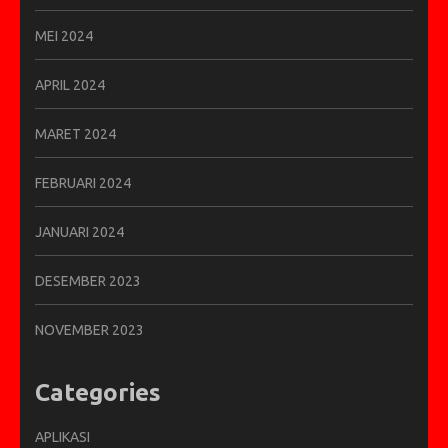
MEI 2024
APRIL 2024
MARET 2024
FEBRUARI 2024
JANUARI 2024
DESEMBER 2023
NOVEMBER 2023
Categories
APLIKASI