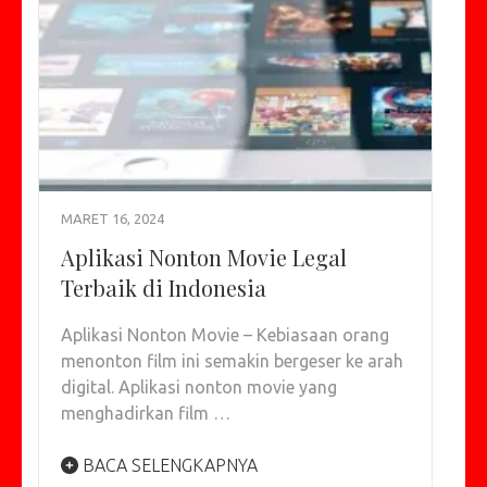
MARET 16, 2024
Aplikasi Nonton Movie Legal
Terbaik di Indonesia
Aplikasi Nonton Movie – Kebiasaan orang
menonton film ini semakin bergeser ke arah
digital. Aplikasi nonton movie yang
menghadirkan film …
BACA SELENGKAPNYA