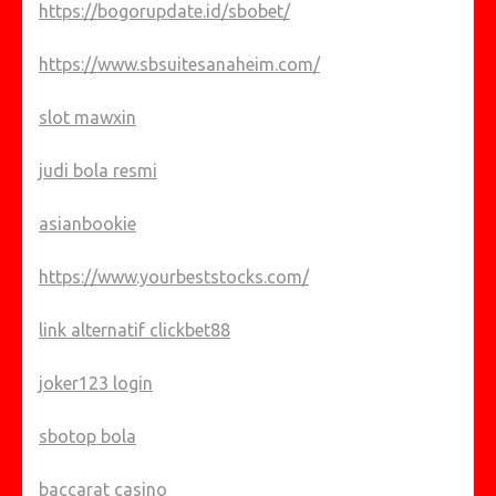
https://bogorupdate.id/sbobet/
https://www.sbsuitesanaheim.com/
slot mawxin
judi bola resmi
asianbookie
https://www.yourbeststocks.com/
link alternatif clickbet88
joker123 login
sbotop bola
baccarat casino