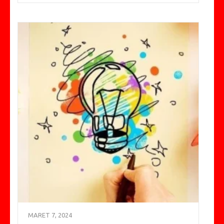
MARET 7, 2024