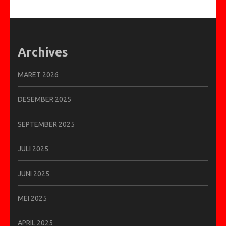
Archives
MARET 2026
DESEMBER 2025
SEPTEMBER 2025
JULI 2025
JUNI 2025
MEI 2025
APRIL 2025