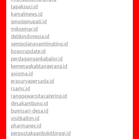
tapaksuci.id
kamalinews.id
ipnuippnupati.id
miksemar.id
detikindonesia.id
sempolanayamtingting.id
bogorupdate.id
perdagangankabalor.id
kemenagkabtangerang.id
axioma.id
erasuryapersada.id
rsamc.id
ranggawarsitacatering.id
desakambuno.id
bumisari-desa.id
visitkaltim.id
pharmanex.id
perpustakaanbukittinggi.id