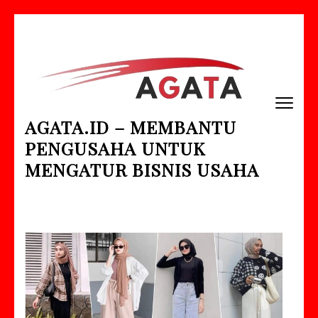
Lompat
ke
konten
(Tekan
Enter)
AGATA.ID – MEMBANTU
PENGUSAHA UNTUK
MENGATUR BISNIS USAHA