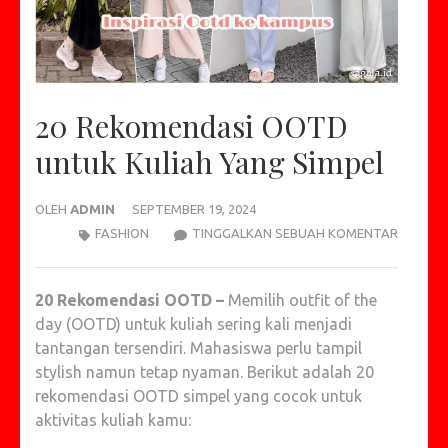
20 Rekomendasi OOTD
untuk Kuliah Yang Simpel
OLEH
ADMIN
SEPTEMBER 19, 2024
20
FASHION
TINGGALKAN SEBUAH KOMENTAR
REKOME
OOTD
20 Rekomendasi OOTD –
Memilih outfit of the
UNTUK
day (OOTD) untuk kuliah sering kali menjadi
KULIAH
tantangan tersendiri. Mahasiswa perlu tampil
YANG
stylish namun tetap nyaman. Berikut adalah 20
SIMPEL
rekomendasi OOTD simpel yang cocok untuk
aktivitas kuliah kamu: