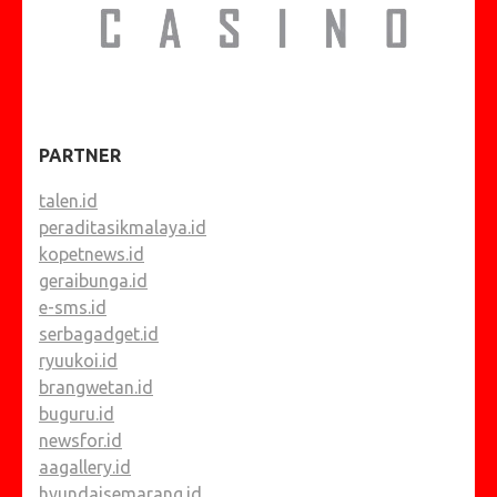
PARTNER
talen.id
peraditasikmalaya.id
kopetnews.id
geraibunga.id
e-sms.id
serbagadget.id
ryuukoi.id
brangwetan.id
buguru.id
newsfor.id
aagallery.id
hyundaisemarang.id