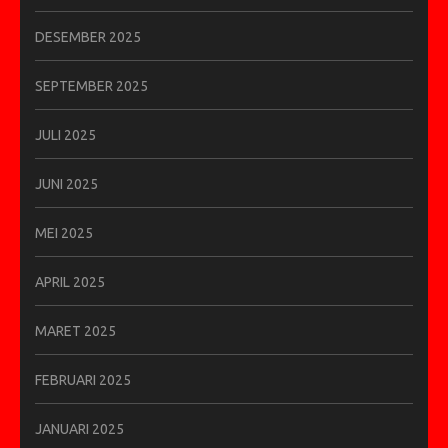
DESEMBER 2025
SEPTEMBER 2025
JULI 2025
JUNI 2025
MEI 2025
APRIL 2025
MARET 2025
FEBRUARI 2025
JANUARI 2025