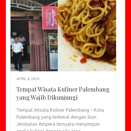
APRIL 4, 2024
Tempat Wisata Kuliner Palembang
yang Wajib Dikunjungi
Tempat Wisata Kuliner Palembang – Kota
Palembang yang terkenal dengan ikon
Jembatan Ampera ternyata menyimpan