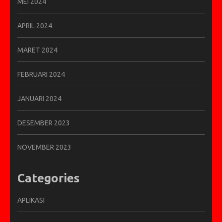
MEI 2024
APRIL 2024
MARET 2024
FEBRUARI 2024
JANUARI 2024
DESEMBER 2023
NOVEMBER 2023
Categories
APLIKASI