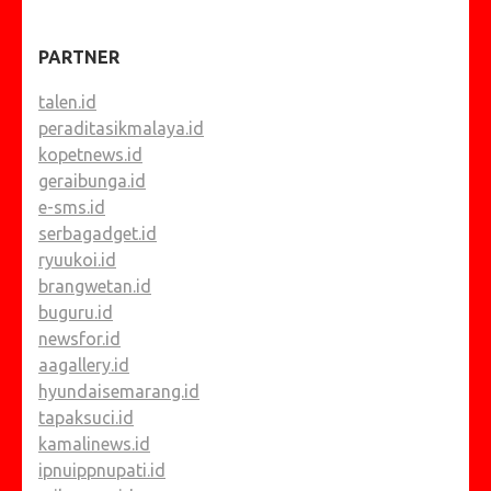
PARTNER
talen.id
peraditasikmalaya.id
kopetnews.id
geraibunga.id
e-sms.id
serbagadget.id
ryuukoi.id
brangwetan.id
buguru.id
newsfor.id
aagallery.id
hyundaisemarang.id
tapaksuci.id
kamalinews.id
ipnuippnupati.id