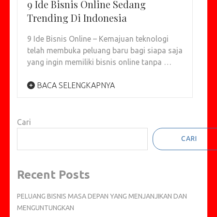
9 Ide Bisnis Online Sedang
Trending Di Indonesia
9 Ide Bisnis Online – Kemajuan teknologi
telah membuka peluang baru bagi siapa saja
yang ingin memiliki bisnis online tanpa …
BACA SELENGKAPNYA
Cari
CARI
Recent Posts
PELUANG BISNIS MASA DEPAN YANG MENJANJIKAN DAN
MENGUNTUNGKAN