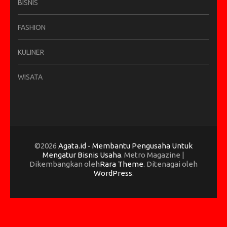
BISNIS
FASHION
KULINER
WISATA
©2026
Agata.id - Membantu Pengusaha Untuk
Mengatur Bisnis Usaha
. Metro Magazine |
Dikembangkan oleh
Rara Theme
. Ditenagai oleh
WordPress
.