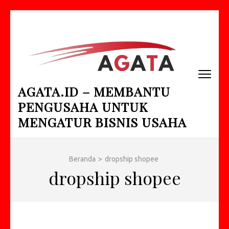
Lompat
ke
konten
(Tekan
Enter)
AGATA.ID – MEMBANTU
PENGUSAHA UNTUK
MENGATUR BISNIS USAHA
Beranda
>
dropship shopee
dropship shopee