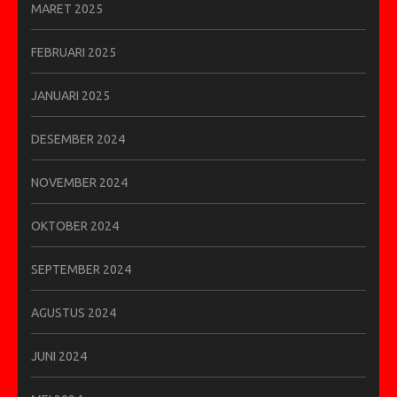
MARET 2025
FEBRUARI 2025
JANUARI 2025
DESEMBER 2024
NOVEMBER 2024
OKTOBER 2024
SEPTEMBER 2024
AGUSTUS 2024
JUNI 2024