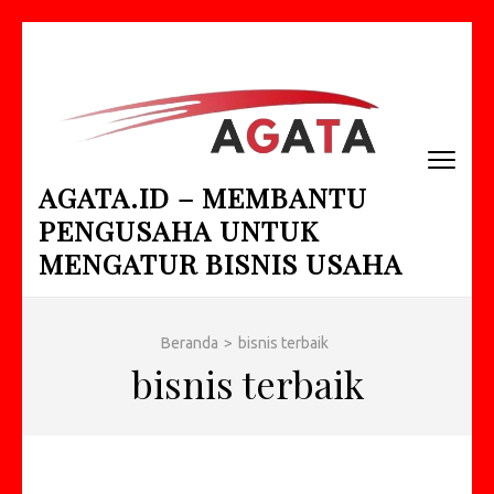
Lompat
ke
konten
(Tekan
Enter)
AGATA.ID – MEMBANTU
PENGUSAHA UNTUK
MENGATUR BISNIS USAHA
Beranda
>
bisnis terbaik
bisnis terbaik