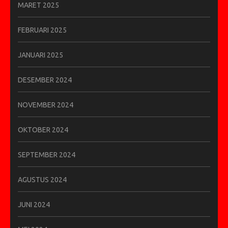
MARET 2025
FEBRUARI 2025
JANUARI 2025
DESEMBER 2024
NOVEMBER 2024
OKTOBER 2024
SEPTEMBER 2024
AGUSTUS 2024
JUNI 2024