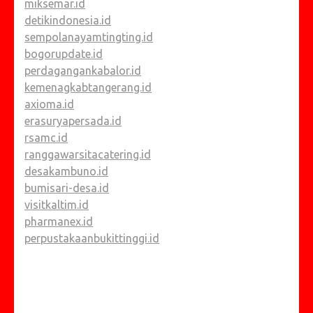
miksemar.id
detikindonesia.id
sempolanayamtingting.id
bogorupdate.id
perdagangankabalor.id
kemenagkabtangerang.id
axioma.id
erasuryapersada.id
rsamc.id
ranggawarsitacatering.id
desakambuno.id
bumisari-desa.id
visitkaltim.id
pharmanex.id
perpustakaanbukittinggi.id