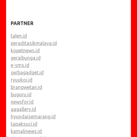
PARTNER
talen.id
peraditasikmalaya.id
kopetnews.id
geraibunga.id
e-sms.id
serbagadget.id
ryuukoi.id
brangwetan.id
buguru.id
newsfor.id
aagallery.id
hyundaisemarang.id
tapaksuci.id
kamalinews.id