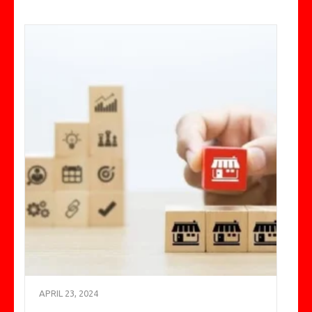
APRIL 23, 2024