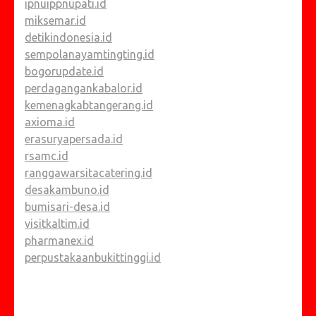
ipnuippnupati.id
miksemar.id
detikindonesia.id
sempolanayamtingting.id
bogorupdate.id
perdagangankabalor.id
kemenagkabtangerang.id
axioma.id
erasuryapersada.id
rsamc.id
ranggawarsitacatering.id
desakambuno.id
bumisari-desa.id
visitkaltim.id
pharmanex.id
perpustakaanbukittinggi.id