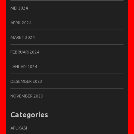
MEI 2024
APRIL 2024
MARET 2024
FEBRUARI 2024
JANUARI 2024
DESEMBER 2023
NOVEMBER 2023
Categories
APLIKASI