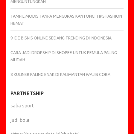
MENGUNTUNGKAN
TAMPIL MODIS TANPA MENGURAS KANTONG: TIPS FASHION
HEMAT
9 IDE BISNIS ONLINE SEDANG TRENDING DI INDONESIA
CARA JADI DROPSHIP DI SHOPEE UNTUK PEMULA PALING
MUDAH
8 KULINER PALING ENAK DI KALIMANTAN WAJIB COBA
PARTNETSHIP
saba sport
judi bola