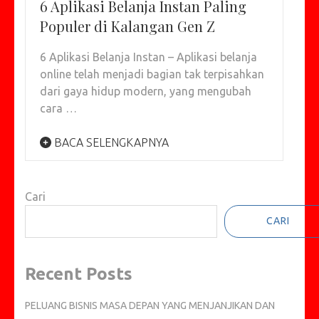
6 Aplikasi Belanja Instan Paling
Populer di Kalangan Gen Z
6 Aplikasi Belanja Instan – Aplikasi belanja
online telah menjadi bagian tak terpisahkan
dari gaya hidup modern, yang mengubah
cara …
BACA SELENGKAPNYA
Cari
CARI
Recent Posts
PELUANG BISNIS MASA DEPAN YANG MENJANJIKAN DAN