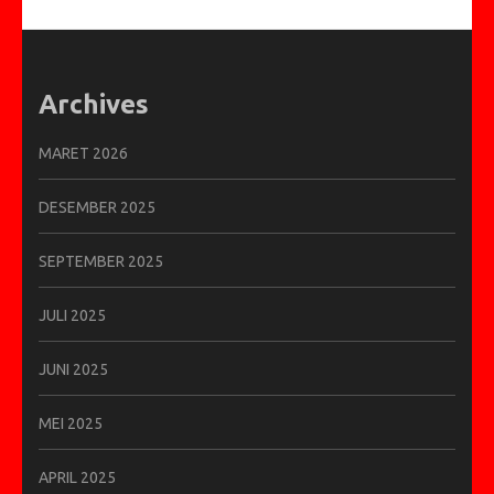
Archives
MARET 2026
DESEMBER 2025
SEPTEMBER 2025
JULI 2025
JUNI 2025
MEI 2025
APRIL 2025