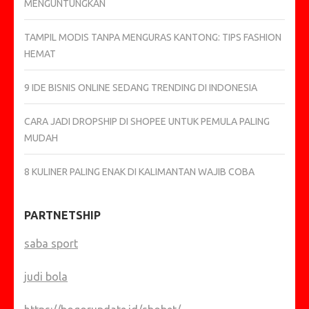
MENGUNTUNGKAN
TAMPIL MODIS TANPA MENGURAS KANTONG: TIPS FASHION
HEMAT
9 IDE BISNIS ONLINE SEDANG TRENDING DI INDONESIA
CARA JADI DROPSHIP DI SHOPEE UNTUK PEMULA PALING
MUDAH
8 KULINER PALING ENAK DI KALIMANTAN WAJIB COBA
PARTNETSHIP
saba sport
judi bola