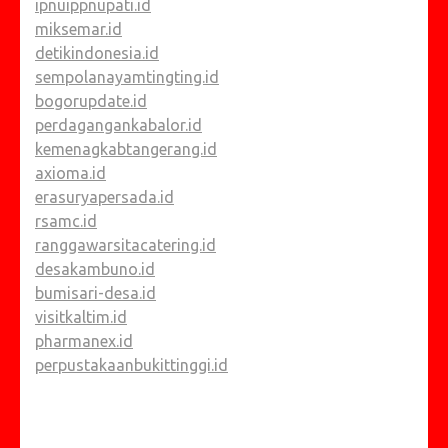
ipnuippnupati.id
miksemar.id
detikindonesia.id
sempolanayamtingting.id
bogorupdate.id
perdagangankabalor.id
kemenagkabtangerang.id
axioma.id
erasuryapersada.id
rsamc.id
ranggawarsitacatering.id
desakambuno.id
bumisari-desa.id
visitkaltim.id
pharmanex.id
perpustakaanbukittinggi.id