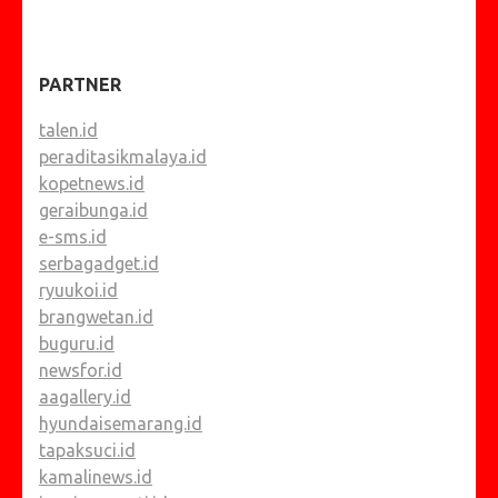
PARTNER
talen.id
peraditasikmalaya.id
kopetnews.id
geraibunga.id
e-sms.id
serbagadget.id
ryuukoi.id
brangwetan.id
buguru.id
newsfor.id
aagallery.id
hyundaisemarang.id
tapaksuci.id
kamalinews.id